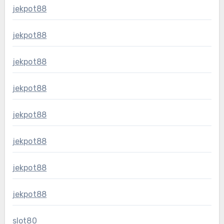
jekpot88
jekpot88
jekpot88
jekpot88
jekpot88
jekpot88
jekpot88
jekpot88
slot80