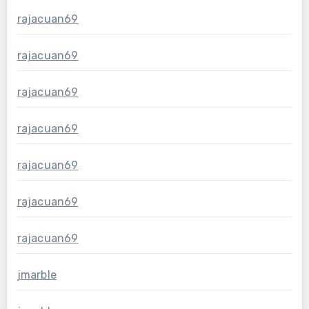
rajacuan69
rajacuan69
rajacuan69
rajacuan69
rajacuan69
rajacuan69
rajacuan69
jmarble