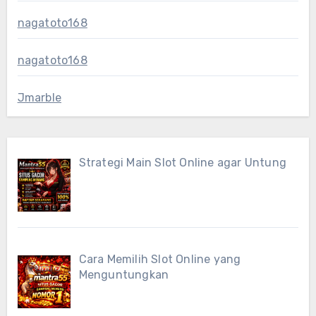
nagatoto168
nagatoto168
Jmarble
Strategi Main Slot Online agar Untung
Cara Memilih Slot Online yang
Menguntungkan