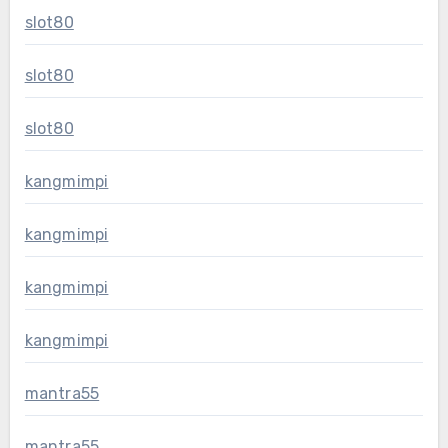
slot80
slot80
slot80
kangmimpi
kangmimpi
kangmimpi
kangmimpi
mantra55
mantra55