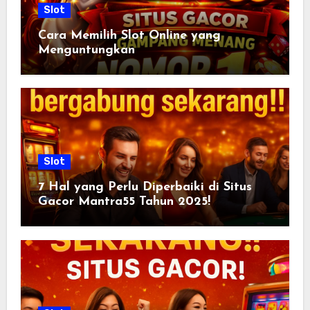
Slot
Cara Memilih Slot Online yang
Menguntungkan
Slot
7 Hal yang Perlu Diperbaiki di Situs
Gacor Mantra55 Tahun 2025!