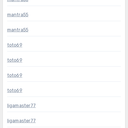
mantra55
mantra55
toto69
toto69
toto69
toto69
ligamaster77
ligamaster77