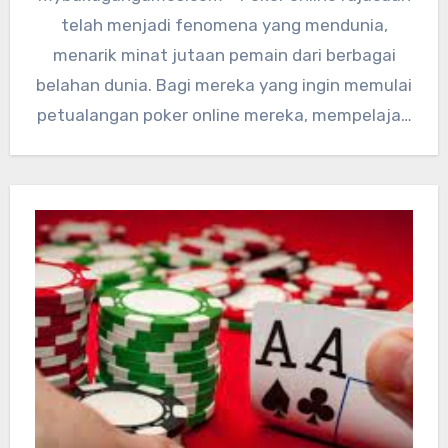
telah menjadi fenomena yang mendunia,
menarik minat jutaan pemain dari berbagai
belahan dunia. Bagi mereka yang ingin memulai
petualangan poker online mereka, mempelajari
dasar-dasar permainan…