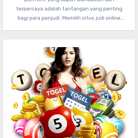
terpercaya adalah tantangan yang penting
bagi para penjudi. Memilih situs judi online
terbaik membutuhkan…