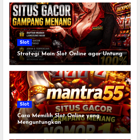
Slot
Strategi Main Slot Online agar Untung
Slot
Cara Memilih Slot Online yang
Menguntungkan