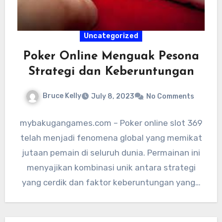
Uncategorized
Poker Online Menguak Pesona
Strategi dan Keberuntungan
Bruce Kelly
July 8, 2023
No Comments
mybakugangames.com – Poker online slot 369
telah menjadi fenomena global yang memikat
jutaan pemain di seluruh dunia. Permainan ini
menyajikan kombinasi unik antara strategi
yang cerdik dan faktor keberuntungan yang…