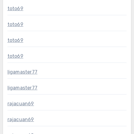
toto69
toto69
toto69
toto69
ligamaster77
ligamaster77
rajacuan69
rajacuan69